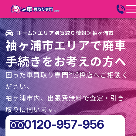
ホーム
＞
エリア別買取り情報
＞
袖ヶ浦市
袖ヶ浦市エリアで廃車
手続きをお考えの方へ
困った車買取り専門®船橋店へご相談く
ださい。
袖ヶ浦市内、出張費無料で査定・引き
取りに伺います。
0120-957-956